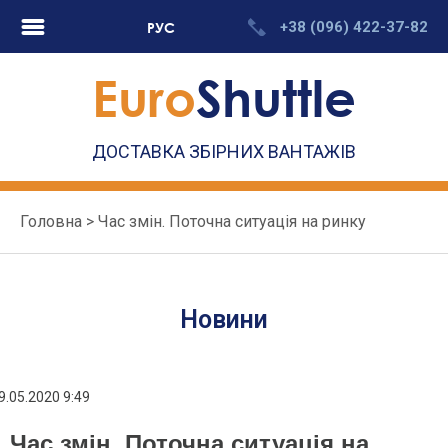
Skip
+38 (096) 422-37-82
РУС
to
content
Euro
Shuttle
ДОСТАВКА ЗБІРНИХ ВАНТАЖІВ
Головна
>
Час змін. Поточна ситуація на ринку
Новини
9.05.2020 9:49
Час змін. Поточна ситуація на