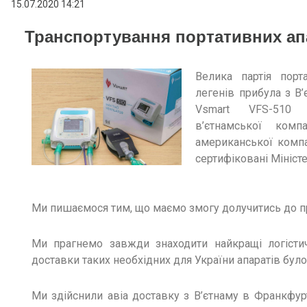
15.07.2020 14:21
Транспортування портативних ап
Велика партія порт
легенів прибула з В
Vsmart VFS-510 
в’єтнамської комп
американської компа
сертифіковані Мініст
Ми пишаємося тим, що маємо змогу долучитись до п
Ми прагнемо завжди знаходити найкращі логістич
доставки таких необхідних для України апаратів бул
Ми здійснили авіа доставку з В’єтнаму в Франкфур