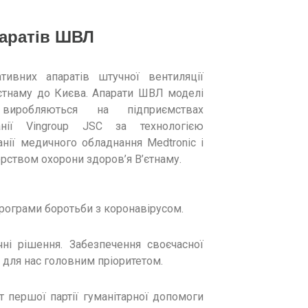
аратів ШВЛ
ативних апаратів штучної вентиляції
’єтнаму до Києва. Апарати ШВЛ моделі
виробляються на підприємствах
анії Vingroup JSC за технологією
нії медичного обладнання Medtronic і
ерством охорони здоров’я В’єтнаму.
рограми боротьби з коронавірусом.
ні рішення. Забезпечення своєчасної
о для нас головним пріоритетом.
т першої партії гуманітарної допомоги