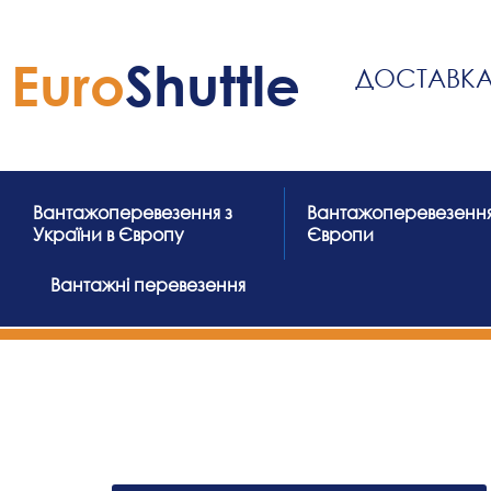
Skip
to
Euro
Shuttle
content
ДОСТАВКА 
Вантажоперевезення з
Вантажоперевезення
України в Європу
Європи
Вантажні перевезення