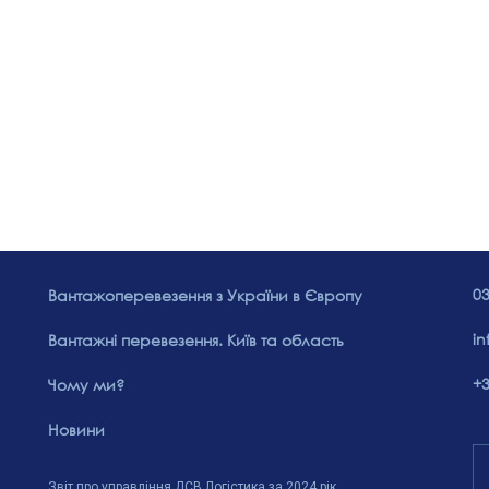
03
Вантажоперевезення з України в Європу
in
Вантажні перевезення. Київ та область
+3
Чому ми?
Новини
Звіт про управління ДСВ Логістика за 2024 рік