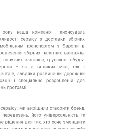
9 року наша компанія анонсувала
ливості сервісу з доставки збірних
омобільним транспортом з Європи в
ревезення збірних палетних вантажів,
 попутних вантажів, групажів з будь-
вропи – як з великих міст, так і
центрів, завдяки розвиненій дорожній
рації і спеціально розробленій для
нь програмі.
 сервісу, ми вирішили створити бренд,
перевезень, його універсальність та
чне рішення для тих, хто хоче зменшити
ному терміні доставки», – прес-служба