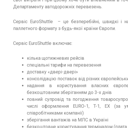
Департаменту автодорожніх перевезень.
Сервіс EuroShuttle – це безперебійні, швидкі і н
паллетного формату з будь-якої країни Європи.
Сервіс EuroShuttle включає:
кілька щотижневих рейсів
спеціальні тарифи на перевезення
доставку «двері-двері»
консолідацію поставок від різних європейськ
надання в користування власних європе
безкоштовним зберіганням до 3-х днів
повний супровід та погодження товаросупро
числі оформлення EURO-1, T-1, EX (за у
співробітниками компанії)
зберігання вантажів на МЛС в Україні
безкоштовне користування терміналом (плата 