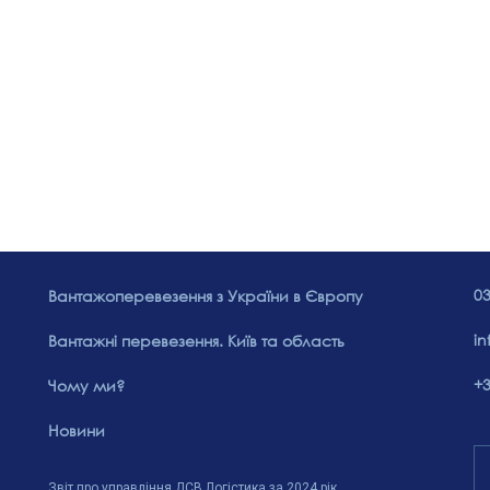
03
Вантажоперевезення з України в Європу
in
Вантажні перевезення. Київ та область
+3
Чому ми?
Новини
Звіт про управління ДСВ Логістика за 2024 рік