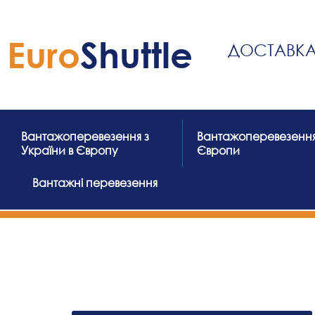
Skip
to
Euro
Shuttle
content
ДОСТАВКА 
Вантажоперевезення з
Вантажоперевезення
України в Європу
Європи
Вантажні перевезення