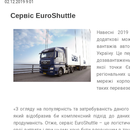
02.12.2019 9:01
Сервіс EuroShuttle
Навесні 201
додаткові мож
вантажів авт
Україну. Це пе
дозавантажень,
якої точки Є
регіональних 
мережі корпо
таких перевезе
«З огляду на популярність та затребуваність даного
який відобразив би комплексний підхід до даних 
продуманість. Отже, сервіс EuroShuttle – це логісти
свої витрати і при цьому хоче бути впевненим в точ