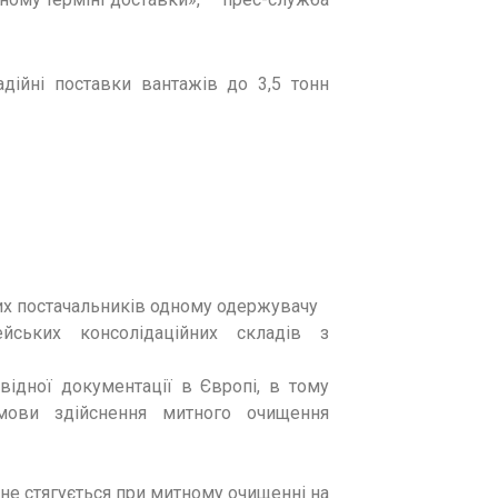
адійні поставки вантажів до 3,5 тонн
их постачальників одному одержувачу
йських консолідаційних складів з
відної документації в Європі, в тому
мови здійснення митного очищення
не стягується при митному очищенні на