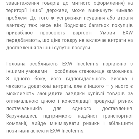
завантаження товарів до митного оформлення) на
території іншої держави, може виникнути чимало
проблем. До того ж усі ризики псування або втрати
вантажу теж несе він. Водночас багатьох покупців
приваблює прозорість вартості. Умови EXW
передбачають, що ціна товару не включає витрати на
доставлення та інші супутні послуги.
Головна особливість EXW Incoterms порівняно з
іншими умовами — особливе становище замовника.
З одного боку, його відповідальність висока і
чекають додаткові витрати, але з іншого — у нього є
можливість заощадити завдяки купівлі товарів за
оптимальною ціною і консолідації продукції різних
постачальників для єдиного доставлення.
Заручившись підтримкою надійної транспортної
компанії, вийде мінімізувати ризики і збільшити
позитивні аспекти EXW Incoterms.