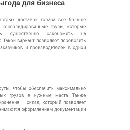
выгода для бизнеса
ыстрых
доставок
товара все больше
т
консолидированные грузы
, которые
ть существенно сэкономить
на
х. Такой
вариант
позволяет перевозить
аказчиков и производителей в одной
руты, чтобы обеспечить максимально
ных грузов
в нужные места. Также
хранения — склад, который позволяет
анимаются
оформлением
документации