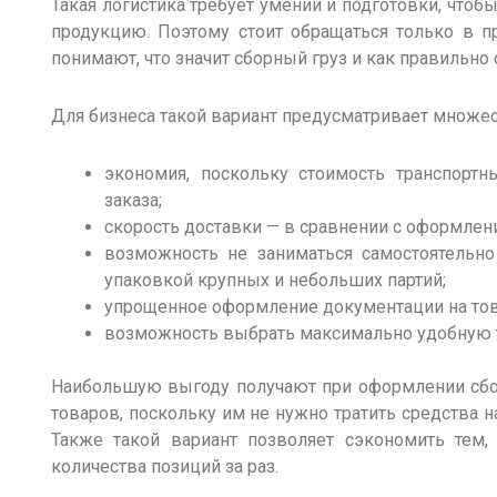
Такая логистика требует умений и подготовки, чтоб
продукцию. Поэтому стоит обращаться только в п
понимают,
что значит сборный груз
и как правильно 
Для бизнеса такой
вариант
предусматривает множес
экономия, поскольку
стоимость
транспортны
заказа;
скорость
доставки
— в сравнении с оформлен
возможность
не заниматься самостоятельн
упаковкой крупных и
небольших
партий;
упрощенное оформление документации на то
возможность
выбрать максимально удобную 
Наибольшую выгоду получают при оформлении
сб
товаров
, поскольку им не нужно тратить средства 
Также такой вариант позволяет
сэкономить
тем, 
количества позиций за раз.