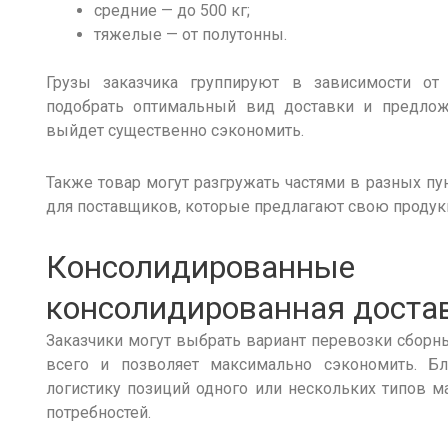
средние — до 500 кг;
тяжелые — от полутонны.
Грузы
заказчика группируют в зависимости от 
подобрать оптимальный вид
доставки
и предложи
выйдет существенно
сэкономить
.
Также товар могут разгружать частями в разных пу
для поставщиков, которые предлагают свою проду
Консолидированн
консолидированная
доста
Заказчики могут выбрать вариант
перевозки
сборн
всего и позволяет максимально
сэкономить
. Б
логистику позиций одного или
нескольких
типов ма
потребностей.