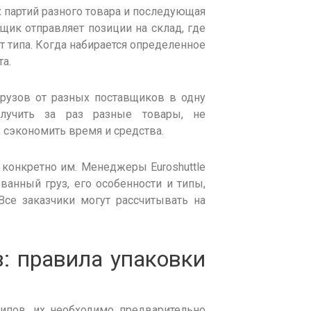
х
партий
разного товара и последующая
щик отправляет позиции на склад, где
т типа. Когда набирается определенное
а.
рузов от разных поставщиков в одну
олучить за раз разные товары, не
,
сэкономить
время и средства.
 конкретно им. Менеджеры Euroshuttle
ованный груз
, его особенности и типы,
Все заказчики могут рассчитывать на
з
: правила упаковки
ипов, их необходимо предварительно